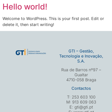
Hello world!
Welcome to WordPress. This is your first post. Edit or
delete it, then start writing!
GTI – Gestão,
Tecnologia e Inovação,
S.A.
Rua de Barros nº97 –
Gualtar
4710-058 Braga
Contactos
T: 253 603 100
M: 913 609 063
E: gti@gti.pt
S: www.gti.pt